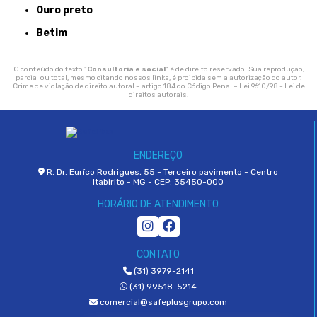
Ouro preto
Betim
O conteúdo do texto "
Consultoria e social
" é de direito reservado. Sua reprodução,
parcial ou total, mesmo citando nossos links, é proibida sem a autorização do autor.
Crime de violação de direito autoral – artigo 184 do Código Penal –
Lei 9610/98 - Lei de
direitos autorais
.
ENDEREÇO
R. Dr. Euríco Rodrigues, 55 - Terceiro pavimento - Centro
Itabirito - MG - CEP: 35450-000
HORÁRIO DE ATENDIMENTO
CONTATO
(31) 3979-2141
(31) 99518-5214
comercial@safeplusgrupo.com