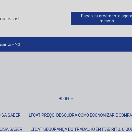
Faça seu orçamento agor
ialistas!
mesmo
abirito - MG
BLOG
CISA SABER
LTCAT PREÇO: DESCUBRA COMO ECONOMIZAR E COMP
ECISA SABER
LTCAT SEGURANÇA DO TRABALHO EM ITABIRITO: O Q