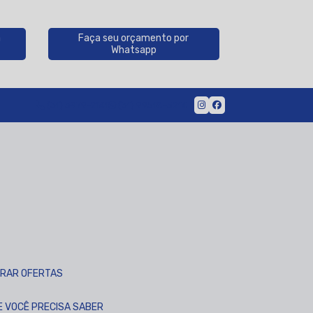
a
Faça seu orçamento por
Whatsapp
(31) 3979-2141
(31) 99518-5214
ARAR OFERTAS
UE VOCÊ PRECISA SABER