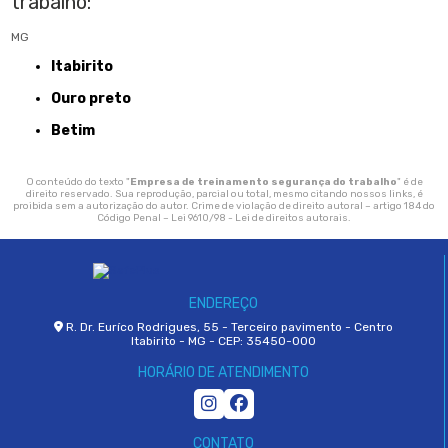
trabalho:
MG
Itabirito
Ouro preto
Betim
O conteúdo do texto "
Empresa de treinamento segurança do trabalho
" é de
direito reservado. Sua reprodução, parcial ou total, mesmo citando nossos links, é
proibida sem a autorização do autor. Crime de violação de direito autoral – artigo 184 do
Código Penal –
Lei 9610/98 - Lei de direitos autorais
.
ENDEREÇO
R. Dr. Euríco Rodrigues, 55 - Terceiro pavimento - Centro
Itabirito - MG - CEP: 35450-000
HORÁRIO DE ATENDIMENTO
CONTATO