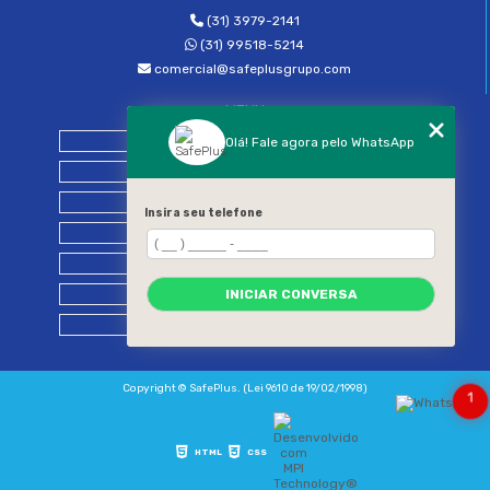
(31) 3979-2141
(31) 99518-5214
comercial@safeplusgrupo.com
MENU
Home
Olá! Fale agora pelo WhatsApp
Empresa
Nossos Serviços
Insira seu telefone
Blog
Contato
Categorias
INICIAR CONVERSA
Mapa do site
Copyright © SafePlus. (Lei 9610 de 19/02/1998)
1
HTML
CSS