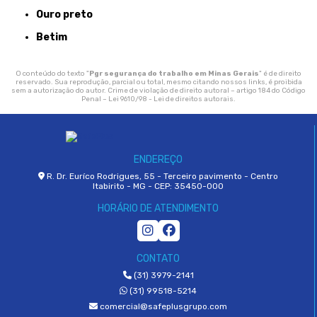
Ouro preto
Betim
O conteúdo do texto "
Pgr segurança do trabalho em Minas Gerais
" é de direito
reservado. Sua reprodução, parcial ou total, mesmo citando nossos links, é proibida
sem a autorização do autor. Crime de violação de direito autoral – artigo 184 do Código
Penal –
Lei 9610/98 - Lei de direitos autorais
.
ENDEREÇO
R. Dr. Euríco Rodrigues, 55 - Terceiro pavimento - Centro
Itabirito - MG - CEP: 35450-000
HORÁRIO DE ATENDIMENTO
CONTATO
(31) 3979-2141
(31) 99518-5214
comercial@safeplusgrupo.com