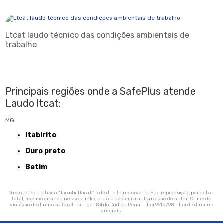
Ltcat laudo técnico das condições ambientais de
trabalho
Principais regiões onde a SafePlus atende
Laudo ltcat:
MG
Itabirito
Ouro preto
Betim
O conteúdo do texto "
Laudo ltcat
" é de direito reservado. Sua reprodução, parcial ou
total, mesmo citando nossos links, é proibida sem a autorização do autor. Crime de
violação de direito autoral – artigo 184 do Código Penal –
Lei 9610/98 - Lei de direitos
autorais
.